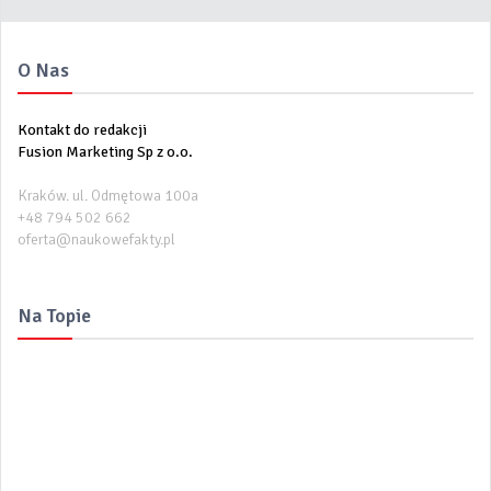
O Nas
Kontakt do redakcji
Fusion Marketing Sp z o.o.
Kraków. ul. Odmętowa 100a
+48 794 502 662
oferta@naukowefakty.pl
Na Topie