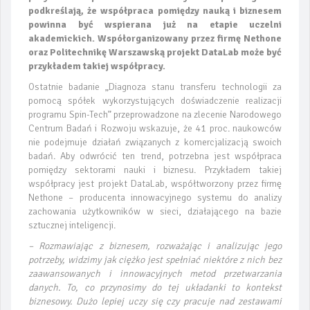
podkreślają, że współpraca pomiędzy nauką i biznesem
powinna być wspierana już na etapie uczelni
akademickich. Współorganizowany przez firmę Nethone
oraz Politechnikę Warszawską projekt DataLab może być
przykładem takiej współpracy.
Ostatnie badanie „Diagnoza stanu transferu technologii za
pomocą spółek wykorzystujących doświadczenie realizacji
programu Spin-Tech” przeprowadzone na zlecenie Narodowego
Centrum Badań i Rozwoju wskazuje, że 41 proc. naukowców
nie podejmuje działań związanych z komercjalizacją swoich
badań. Aby odwrócić ten trend, potrzebna jest współpraca
pomiędzy sektorami nauki i biznesu. Przykładem takiej
współpracy jest projekt DataLab, współtworzony przez firmę
Nethone – producenta innowacyjnego systemu do analizy
zachowania użytkowników w sieci, działającego na bazie
sztucznej inteligencji.
– Rozmawiając z biznesem, rozważając i analizując jego
potrzeby, widzimy jak ciężko jest spełniać niektóre z nich bez
zaawansowanych i innowacyjnych metod przetwarzania
danych. To, co przynosimy do tej układanki to kontekst
biznesowy. Dużo lepiej uczy się czy pracuje nad zestawami