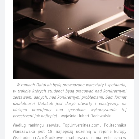
– W ramach DataLab będą prowadzone warsztaty i spotkania,
w trakcie których studenci będą pracować nad konkretnymi
zestawami danych, nad konkretnymi problemami. Sam format
działalności DataLab jest dosyć otwarty i elastyczny, na
bieżąco pracujemy nad sposobam wykorzystania tej
przestrzeni jak najlepiej
– wyjaśnia Hubert Rachwalski.
Według rankingu serwisu TopUniversities.com, Politechnika
Warszawska jest 18. najlepszą uczelnią w rejonie Europy
Wschodniej i Azji Środkowej i najlepszą uczelnią techniczną w