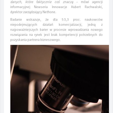
danych, które faktycznie coś znaczą
– mówi agencji
informacyjnej Newseria Innowacje Hubert Rachwalski,
dyrektor zarządzający Nethone.
Badanie wskazuje, że dla 53,3 proc. naukowców
niepodejmujących działań komercjalizacji, jedną z
najpoważniejszych barier w procesie wprowadzania nowego
rozwiązania na rynek jest brak kompetencji potrzebnych do
pozyskania partnera biznesowego.