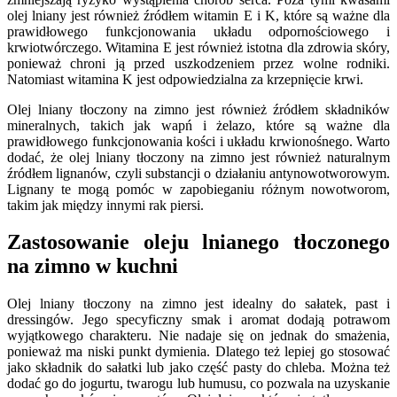
olej lniany jest również źródłem witamin E i K, które są ważne dla
prawidłowego funkcjonowania układu odpornościowego i
krwiotwórczego. Witamina E jest również istotna dla zdrowia skóry,
ponieważ chroni ją przed uszkodzeniem przez wolne rodniki.
Natomiast witamina K jest odpowiedzialna za krzepnięcie krwi.
Olej lniany tłoczony na zimno jest również źródłem składników
mineralnych, takich jak wapń i żelazo, które są ważne dla
prawidłowego funkcjonowania kości i układu krwionośnego. Warto
dodać, że olej lniany tłoczony na zimno jest również naturalnym
źródłem lignanów, czyli substancji o działaniu antynowotworowym.
Lignany te mogą pomóc w zapobieganiu różnym nowotworom,
takim jak między innymi rak piersi.
Zastosowanie oleju lnianego tłoczonego
na zimno w kuchni
Olej lniany tłoczony na zimno jest idealny do sałatek, past i
dressingów. Jego specyficzny smak i aromat dodają potrawom
wyjątkowego charakteru. Nie nadaje się on jednak do smażenia,
ponieważ ma niski punkt dymienia. Dlatego też lepiej go stosować
jako składnik do sałatki lub jako część pasty do chleba. Można też
dodać go do jogurtu, twarogu lub humusu, co pozwala na uzyskanie