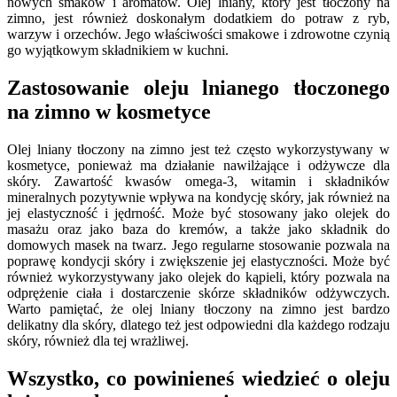
nowych smaków i aromatów. Olej lniany, który jest tłoczony na
zimno, jest również doskonałym dodatkiem do potraw z ryb,
warzyw i orzechów. Jego właściwości smakowe i zdrowotne czynią
go wyjątkowym składnikiem w kuchni.
Zastosowanie oleju lnianego tłoczonego
na zimno w kosmetyce
Olej lniany tłoczony na zimno jest też często wykorzystywany w
kosmetyce, ponieważ ma działanie nawilżające i odżywcze dla
skóry. Zawartość kwasów omega-3, witamin i składników
mineralnych pozytywnie wpływa na kondycję skóry, jak również na
jej elastyczność i jędrność. Może być stosowany jako olejek do
masażu oraz jako baza do kremów, a także jako składnik do
domowych masek na twarz. Jego regularne stosowanie pozwala na
poprawę kondycji skóry i zwiększenie jej elastyczności. Może być
również wykorzystywany jako olejek do kąpieli, który pozwala na
odprężenie ciała i dostarczenie skórze składników odżywczych.
Warto pamiętać, że olej lniany tłoczony na zimno jest bardzo
delikatny dla skóry, dlatego też jest odpowiedni dla każdego rodzaju
skóry, również dla tej wrażliwej.
Wszystko, co powinieneś wiedzieć o oleju