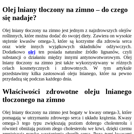
Olej lniany tłoczony na zimno – do czego
się nadaje?
Olej lniany tłoczony na zimno jest jednym z najzdrowszych olejów
roślinnych, które można dodać do swojej diety. Zawiera on wysokie
stężenie kwasów omega-3, które są korzystne dla zdrowia serca
oraz wiele innych wyjątkowych składników odżywczych.
Dodatkowo
olej
ten posiada naturalne źródło lignanów, czyli
substancji o działaniu między innymi antynowotworowym. Olej
lniany tłoczony na zimno jest także wykorzystywany w różnych
celach kosmetycznych i zdrowotnych. W tym artykule
przedstawimy kilka zastosowań oleju lnianego, które na pewno
przydadzą się podczas każdego dnia.
Właściwości zdrowotne oleju lnianego
tłoczonego na zimno
Olej lniany tłoczony na zimno jest bogaty w kwasy omega-3, które
pomagają w utrzymaniu zdrowego serca i układu krążenia. Kwasy
omega-3 tego typu zwiększają poziom dobrego cholesterolu i
również obniżają poziom złego cholesterolu we krwi, dzięki czemu
zmniejszają ryzyko wystąpienia chorób serca. Poza tymi kwasami