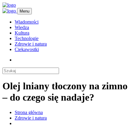
Menu
Wiadomości
Wiedza
Kultura
Technologie
Zdrowie i natura
Ciekawostki
Olej lniany tłoczony na zimno
– do czego się nadaje?
Strona główna
Zdrowie i natura